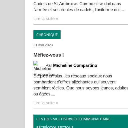
Cadets de St-Ambroise. Comme il se doit dans
l'armée et ses écoles de cadets, l'uniforme doit...
Lire la suite »
CHRONIQUE
31 mai 2023
Méfiez-vous !
Par
Micheline Compartino
De plus en plus, les réseaux sociaux nous
bombardent d'offres alléchantes qui souvent
semblent réelles. Que nous soyons jeunes, adulte
ou âgées,...
Lire la suite »
CENTRES MULTISERVICE COMMUNAUTAIRE
31 mai 2023
RÉCRÉOTOURISTIQUE