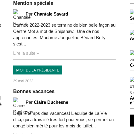
Mention spéciale
Par
Chantale Savard
S
e
L'année 2022-2023 se termine de bien belle façon au
Centre Mot à mot de Shipshaw. Une de nos
apprenantes, Madame Jacqueline Bédard-Boily
A
s'est...
Lire la suite »
20
C
MOT DE LA PRÉSIDENTE
29 mai 2023
Bonnes vacances
5 
l
Av
Par
Claire Duchesne
d'
é
Déjà le temps des vacances! L'équipe de La Vie
d'Ici, qui a travaillé très fort pour vous, se permet un
congé bien mérité pour les mois de juillet...