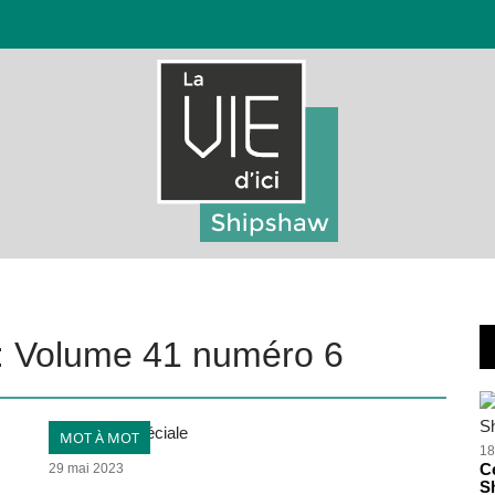
n : Volume 41 numéro 6
MOT À MOT
18
Ce
29 mai 2023
S