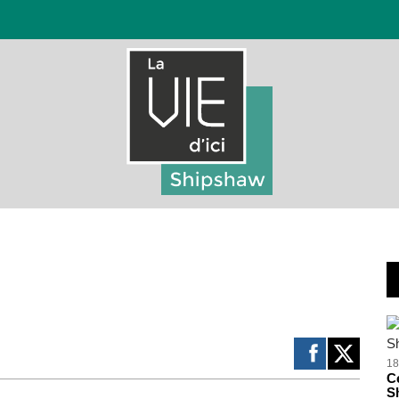
18
Ce
S