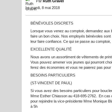
Par
Ruth Gravel
Le mardi, 8 mai 2018
BÉNÉVOLES DISCRETS
Lorsque vous venez au comptoir, demandez aux b
faire un bon choix. Nos employés bénévoles sont à
leur faire confiance. Ce qui se passe au comptoir,
EXCELLENTE QUALITÉ
Nous avons un assortiment de vêtements de printemp
Vous pouvez amener vos jeunes qui pourront choisi
ferez des économies et vous ne paierez pas pour 
BESOINS PARTICULIERS
(ST-VINCENT DE PAUL)
Si vous avez des besoins particuliers pour boucle
Mme Esther Chiasson au 418-695-2762. En cas d'
pour rejoindre la vice-présidente Mme Monique Bla
à 5h