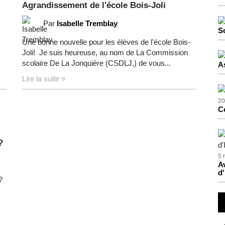
Agrandissement de l'école Bois-Joli
Par
Isabelle Tremblay
S
Une bonne nouvelle pour les élèves de l'école Bois-
Joli! Je suis heureuse, au nom de La Commission
scolaire De La Jonquière (CSDLJ,) de vous...
A
Lire la suite »
20
C
?
5 
Av
d'
?