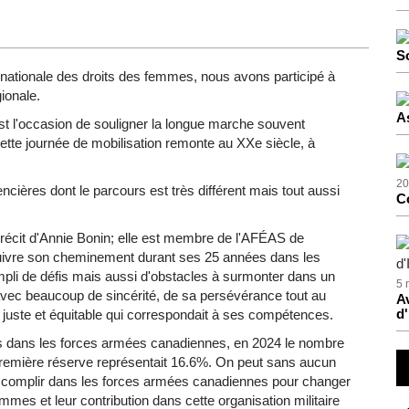
S
ernationale des droits des femmes, nous avons participé à
ionale.
A
st l'occasion de souligner la longue marche souvent
tte journée de mobilisation remonte au XXe siècle, à
20
cières dont le parcours est très différent mais tout aussi
C
 récit d'Annie Bonin; elle est membre de l'AFÉAS de
suivre son cheminement durant ses 25 années dans les
pli de défis mais aussi d'obstacles à surmonter dans un
5 
avec beaucoup de sincérité, de sa persévérance tout au
Av
d'
n juste et équitable qui correspondait à ses compétences.
es dans les forces armées canadiennes, en 2024 le nombre
 Première réserve représentait 16.6%. On peut sans aucun
accomplir dans les forces armées canadiennes pour changer
emmes et leur contribution dans cette organisation militaire