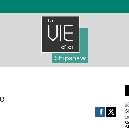
ne
18
Ce
S