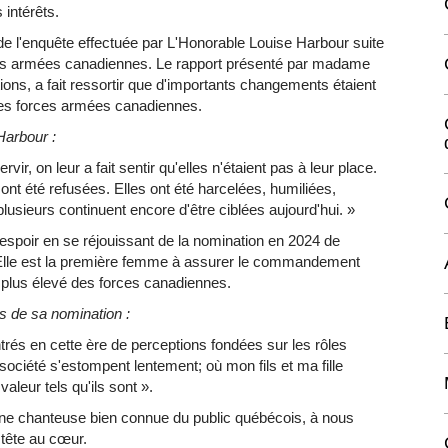
 intérêts.
e l'enquête effectuée par L'Honorable Louise Harbour suite
rces armées canadiennes. Le rapport présenté par madame
s, a fait ressortir que d'importants changements étaient
des forces armées canadiennes.
Harbour :
, on leur a fait sentir qu'elles n'étaient pas à leur place.
 ont été refusées. Elles ont été harcelées, humiliées,
lusieurs continuent encore d'être ciblées aujourd'hui. »
espoir en se réjouissant de la nomination en 2024 de
. Elle est la première femme à assurer le commandement
 plus élevé des forces canadiennes.
rs de sa nomination :
ntrés en cette ère de perceptions fondées sur les rôles
iété s'estompent lentement; où mon fils et ma fille
valeur tels qu'ils sont ».
 une chanteuse bien connue du public québécois, à nous
 tête au cœur.