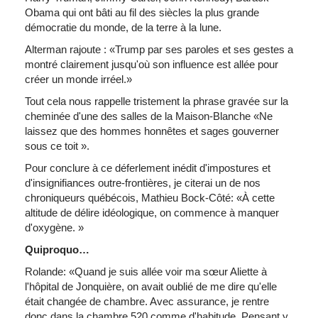
Obama qui ont bâti au fil des siècles la plus grande
démocratie du monde, de la terre à la lune.
Alterman rajoute : «Trump par ses paroles et ses gestes a
montré clairement jusqu'où son influence est allée pour
créer un monde irréel.»
Tout cela nous rappelle tristement la phrase gravée sur la
cheminée d'une des salles de la Maison-Blanche «Ne
laissez que des hommes honnêtes et sages gouverner
sous ce toit ».
Pour conclure à ce déferlement inédit d'impostures et
d'insignifiances outre-frontières, je citerai un de nos
chroniqueurs québécois, Mathieu Bock-Côté: «À cette
altitude de délire idéologique, on commence à manquer
d'oxygène. »
Quiproquo…
Rolande: «Quand je suis allée voir ma sœur Aliette à
l'hôpital de Jonquière, on avait oublié de me dire qu'elle
était changée de chambre. Avec assurance, je rentre
donc dans la chambre 520 comme d'habitude. Pensant y