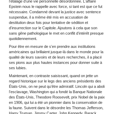
l'étalage d'une vie personnelle désordonnée. L'affaire
Epstein nous le rappelle avec force, si tant est que ce fut
nécessaire. Condamné devant la justice avec sentence
suspendue, il a même été mis en accusation de
destitution deux fois pour tentative de sédition et
d'insurrection sur le Capitole. Ajoutons à cela que son
sans gêne pathologique le met en conflit d'intérêt presque
quotidiennement.
Pour être en mesure de s'en prendre aux institutions
américaines qui brillaient jusque-là dans le monde pour la
qualité de leurs savoirs et de leurs recherches, il a placé
ses pions aux plus hautes instances pour donner suite à
ses lubies.
Maintenant, en contraste saisissant, quand on jette un
regard historique sur le legs des anciens présidents des
États-Unis, on ne peut qu'être admiratif. Lincoln qui a aboli
l'esclavage, Washington qui a fondé la Banque Nationale
des États-Unis, Theodore Roosevelt, prix Nobel de la paix
en 1906, qui lui a été un pionnier dans la conservation de
la faune. Suivent dans le désordre les Thomas Jefferson,
Harry Truman, Jimmy Carter, John Kennedy, Barack