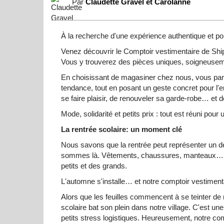
Par
Claudette Gravel et Carolanne
À la recherche d'une expérience authentique et p
Venez découvrir le Comptoir vestimentaire de Shi
Vous y trouverez des pièces uniques, soigneuseme
En choisissant de magasiner chez nous, vous part
tendance, tout en posant un geste concret pour l'e
se faire plaisir, de renouveler sa garde-robe… e
Mode, solidarité et petits prix : tout est réuni pour 
La rentrée scolaire: un moment clé
Nous savons que la rentrée peut représenter un déf
sommes là. Vêtements, chaussures, manteaux… to
petits et des grands.
L'automne s'installe… et notre comptoir vestimentai
Alors que les feuilles commencent à se teinter de ro
scolaire bat son plein dans notre village. C'est un
petits stress logistiques. Heureusement, notre c