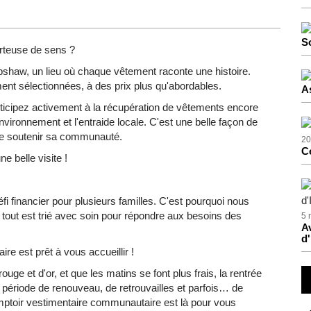
S
orteuse de sens ?
pshaw, un lieu où chaque vêtement raconte une histoire.
nt sélectionnées, à des prix plus qu'abordables.
A
icipez activement à la récupération de vêtements encore
nvironnement et l'entraide locale. C'est une belle façon de
t de soutenir sa communauté.
20
C
une belle visite !
i financier pour plusieurs familles. C'est pourquoi nous
ut est trié avec soin pour répondre aux besoins des
5 
Av
d'
re est prêt à vous accueillir !
uge et d'or, et que les matins se font plus frais, la rentrée
e période de renouveau, de retrouvailles et parfois… de
omptoir vestimentaire communautaire est là pour vous