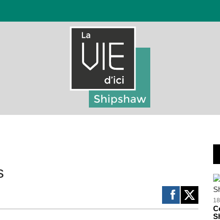
s
18
Ce
S