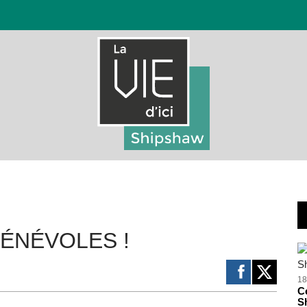
ÉNÉVOLES !
18
Ce
S