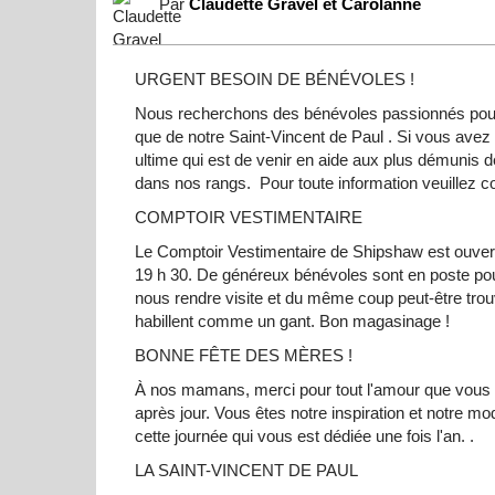
Par
Claudette Gravel et Carolanne
URGENT BESOIN DE BÉNÉVOLES !
Nous recherchons des bénévoles passionnés pour 
que de notre Saint-Vincent de Paul . Si vous avez e
ultime qui est de venir en aide aux plus démunis 
dans nos rangs. Pour toute information veuillez 
COMPTOIR VESTIMENTAIRE
Le Comptoir Vestimentaire de Shipshaw est ouvert à
19 h 30. De généreux bénévoles sont en poste pou
nous rendre visite et du même coup peut-être tro
habillent comme un gant. Bon magasinage !
BONNE FÊTE DES MÈRES !
À nos mamans, merci pour tout l'amour que vous ave
après jour. Vous êtes notre inspiration et notre m
cette journée qui vous est dédiée une fois l'an. .
LA SAINT-VINCENT DE PAUL