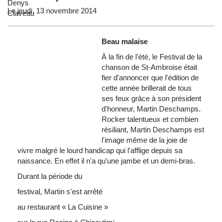
Le jeudi, 13 novembre 2014
Beau malaise
À
la fin de
l'été
, le Festival de la
chanson de
St-Ambroise
était
fier
d'annoncer
que
l'édition
de
cette
année
brillerait
de
tous
ses
feux
grâce
à
son
président
d'honneur
, Martin
Deschamps
.
Rocker
talentueux
et
combien
résiliant
, Martin
Deschamps
est
l'image
même
de la joie de
vivre
malgré
le
lourd
handicap qui
l'afflige
depuis
sa
naissance
. En
effet
il
n'a
qu'une
jambe
et un
demi-bras
.
Durant la
période
du
festival, Martin
s'est
arrêté
au restaurant « La Cuisine »