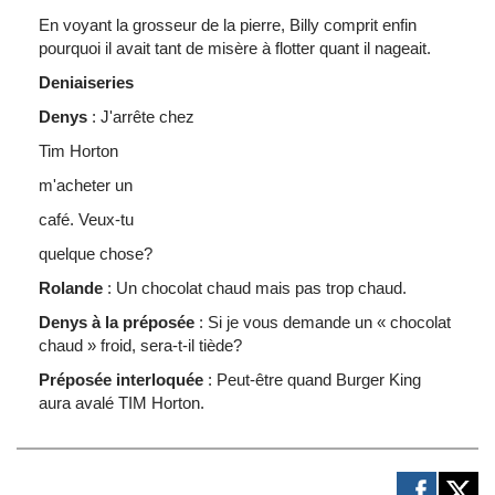
En
voyant
la
grosseur
de la
pierre
, Billy
comprit
enfin
pourquoi
il
avait
tant
de
misère
à
flotter
quant
il
nageait
.
Deniaiseries
Denys
:
J'arrête
chez
Tim Horton
m'acheter
un
café
.
Veux-tu
quelque
chose?
Rolande
: Un
chocolat
chaud
mais
pas trop
chaud
.
Denys
à
la
préposée
: Si je
vous
demande
un «
chocolat
chaud
»
froid
,
sera-t-il
tiède
?
Préposée
interloquée
:
Peut-être
quand
Burger King
aura
avalé
TIM Horton.