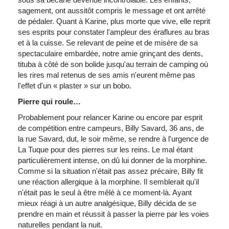
sagement
,
ont
aussitôt
compris
le message et
ont
arrêté
de
pédaler
.
Quant
à
Karine
, plus
morte
que
vive,
elle
reprit
ses
esprits
pour
constater
l'ampleur
des
éraflures
au bras
et
à
la
cuisse
. Se relevant de
peine
et de
misère
de
sa
spectaculaire
embardée
,
notre
amie
grinçant
des dents,
tituba
à
côté
de son
bolide
jusqu'au
terrain de camping
où
les
rires
mal
retenus
de
ses
amis
n'eurent
même
pas
l'effet
d'un
« plaster »
sur
un
bobo
.
Pierre qui
roule…
Probablement
pour
relancer
Karine
ou
encore par esprit
de
compétition
entre
campeurs
, Billy
Savard
, 36
ans
, de
la rue
Savard
,
dut
, le
soir
même
, se
rendre
à
l'urgence
de
La Tuque pour des
pierres
sur
les reins. Le mal
étant
particulièrement
intense, on
dû
lui
donner
de la morphine.
Comme
si
la situation
n'était
pas
assez
précaire
, Billy fit
une
réaction
allergique
à
la morphine. Il
semblerait
qu'il
n'était
pas le
seul
à
être
mêlé
à
ce
moment-là
.
Ayant
mieux
réagi
à
un
autre
analgésique
, Billy
décida
de se
prendre
en main et
réussit
à
passer la
pierre
par les
voies
naturelles
pendant la
nuit
.