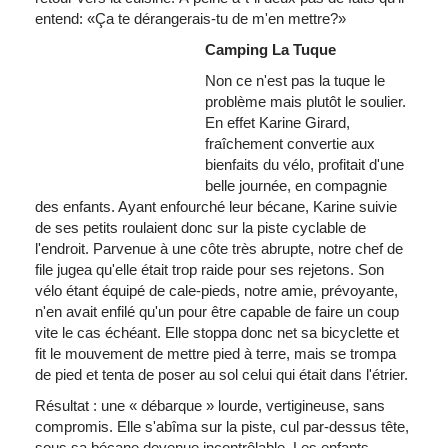
entend
: «
Ça
te
dérangerais-tu
de
m'en
mettre
?»
Camping La Tuque
Non
ce
n'est
pas la tuque le
problème
mais
plutôt
le
soulier
.
En
effet
Karine
Girard,
fraîchement
convertie
aux
bienfaits
du
vélo
,
profitait
d'une
belle
journée
, en
compagnie
des
enfants
.
Ayant
enfourché
leur
bécane
,
Karine
suivie
de
ses
petits
roulaient
donc
sur
la
piste
cyclable
de
l'endroit
.
Parvenue
à
une
côte
très
abrupte
,
notre
chef de
file
jugea
qu'elle
était
trop
raide
pour
ses
rejetons
. Son
vélo
étant
équipé
de
cale-pieds
,
notre
amie
,
prévoyante
,
n'en
avait
enfilé
qu'un
pour
être
capable de faire un coup
vite
le
cas
échéant
. Elle
stoppa
donc
net
sa
bicyclette
et
fit le
mouvement
de
mettre
pied
à
terre
,
mais
se
trompa
de pied et
tenta
de poser au
sol
celui
qui
était
dans
l'étrier
.
Résultat
:
une
«
débarque
»
lourde
,
vertigineuse
, sans
compromis
. Elle
s'abîma
sur
la
piste
,
cul
par-dessus
tête
,
sous
sa
bécane
devenue
incontrôlable
. Les
enfants
,