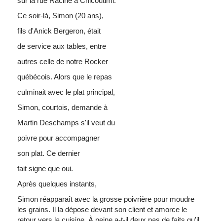
sur
la rue Racine
à
Chicoutimi
.
Ce
soir-là
, Simon (20
ans
),
fils
d'Anick
Bergeron,
était
de service aux tables,
entre
autres
celle
de
notre
Rocker
québécois
.
Alors
que
le
repas
culminait
avec
le plat principal,
Simon,
courtois
,
demande
à
Martin
Deschamps
s'il
veut
du
poivre
pour
accompagner
son plat.
Ce
dernier
fait
signe
que
oui
.
Après
quelques
instants,
Simon
réapparaît
avec
la
grosse
poivrière
pour
moudre
les grains. Il la
dépose
devant
son client et
amorce
le
retour
vers
la cuisine.
À
peine
a-t-il
deux
pas de
faits
qu'il