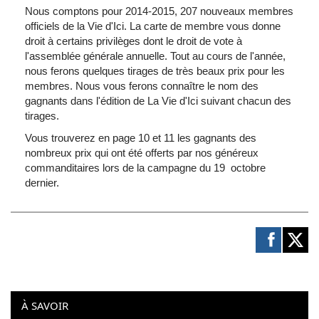
Nous
comptons
pour 2014-2015, 207 nouveaux
membres
officiels
de la Vie
d'Ici
. La carte de
membre
vous
donne
droit
à
certains
privilèges
dont
le
droit
de vote
à
l'assemblée
générale
annuelle
. Tout au
cours
de
l'année
,
nous
ferons
quelques
tirages
de
très
beaux prix pour les
membres
.
Nous
vous
ferons
connaître
le nom des
gagnants
dans
l'édition
de La Vie
d'Ici
suivant
chacun
des
tirages
.
Vous
trouverez
en page 10 et 11 les
gagnants
des
nombreux
prix qui
ont
été
offerts
par nos
généreux
commanditaires
lors
de la
campagne
du 19
octobre
dernier.
À SAVOIR