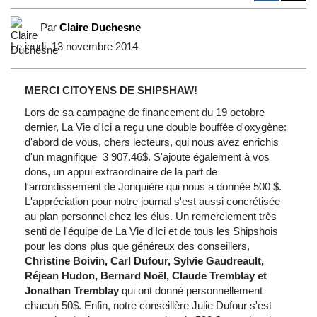
Par
Claire Duchesne
Le jeudi, 13 novembre 2014
MERCI
CITOYENS
DE
SHIPSHAW
!
Lors
de
sa
campagne
de
financement
du 19
octobre
dernier, La Vie
d'Ici
a
reçu
une
double
bouffée
d'oxygène
:
d'abord
de
vous
,
chers
lecteurs
, qui
nous
avez
enrichis
d'un
magnifique
3 907.46$.
S'ajoute
également
à
vos
dons, un
appui
extraordinaire de la part de
l'arrondissement
de
Jonquière
qui
nous
a
donnée
500 $.
L'appréciation
pour
notre
journal
s'est
aussi
concrétisée
au plan personnel
chez
les
élus
. Un
remerciement
très
senti
de
l'équipe
de La Vie
d'Ici
et de
tous
les
Shipshois
pour les dons plus
que
généreux
des
conseillers
,
Christine
Boivin
, Carl
Dufour
, Sylvie
Gaudreault
,
Réjean
Hudon
, Bernard
Noël
, Claude
Tremblay
et
Jonathan
Tremblay
qui
ont
donné
personnellement
chacun
50$.
Enfin
,
notre
conseillère
Julie
Dufour
s'est