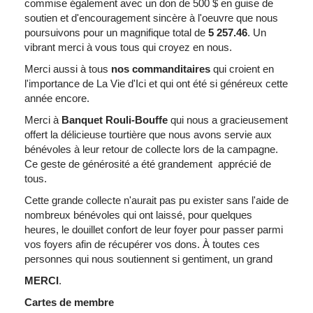
commise
également
avec
un don de 500 $ en guise de
soutien
et
d'encouragement
sincère
à
l'oeuvre
que
nous
poursuivons
pour un
magnifique
total de
5 257.46
. Un
vibrant merci
à
vous
tous
qui
croyez
en
nous
.
Merci
aussi
à
tous
nos
commanditaires
qui
croient
en
l'importance
de La Vie
d'Ici
et qui
ont
été
si
généreux
cette
année
encore.
Merci
à
Banquet
Rouli-Bouffe
qui
nous
a
gracieusement
offert
la
délicieuse
tourtière
que
nous
avons
servie
aux
bénévoles
à
leur
retour
de
collecte
lors
de la
campagne
.
Ce
geste
de
générosité
a
été
grandement
apprécié
de
tous
.
Cette
grande
collecte
n'aurait
pas
pu
exister
sans
l'aide
de
nombreux
bénévoles
qui
ont
laissé
, pour
quelques
heures
, le
douillet
confort
de
leur
foyer pour passer
parmi
vos
foyers
afin
de
récupérer
vos
dons.
À
toutes
ces
personnes
qui
nous
soutiennent
si
gentiment
, un grand
MERCI
.
Cartes
de
membre