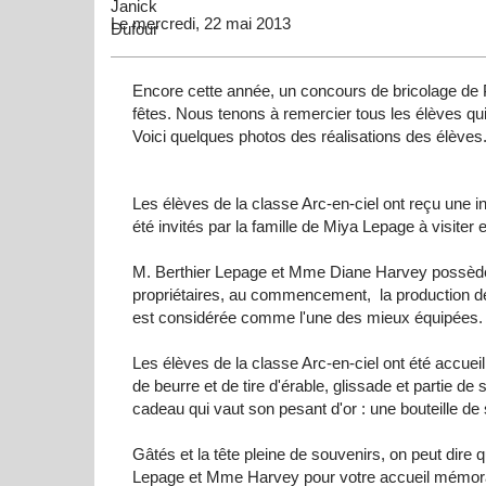
Le mercredi, 22 mai 2013
Encore
cette
année
, un
concours
de
bricolage
de
fêtes
.
Nous
tenons
à
remercier
tous
les
élèves
qu
Voici
quelques
photos des
réalisations
des
élèves
Les
élèves
de la
classe
Arc-en-ciel
ont
reçu
une
in
été
invités
par la
famille
de
Miya
Lepage
à
visiter
e
M.
Berthier
Lepage
et Mme Diane Harvey
possèd
propriétaires
, au commencement, la production 
est
considérée
comme
l'une
des
mieux
équipées
Les
élèves
de la
classe
Arc-en-ciel
ont
été
accueil
de
beurre
et de tire
d'érable
, glissade et
partie
de
cadeau
qui
vaut
son
pesant
d'or
:
une
bouteille
de
Gâtés
et la
tête
pleine
de souvenirs, on
peut
dire
q
Lepage
et Mme Harvey pour
votre
accueil
mémor