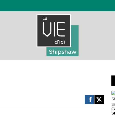
18
Ce
S