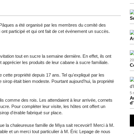
S
Pâques
a
été
organisé
par les
membres
du
comité
des
i
ont
participé
et qui
ont
fait de
cet
événement
un
succès
.
.
A
vitation tout en
sucre
la
semaine
dernière
. En
effet
,
ils
ont
20
t
apprécier
les
produits
de
leur
cabane
à
sucre
familiale
.
C
e
cette
propriété
depuis
17
ans
. Tel
qu'expliqué
par les
de
sirop
était
bien
modeste
.
Pourtant
aujourd'hui
, la
propriété
.
5 
Av
lis
comme
des
rois
. Les
attendaient
à
leur
arrivée
, cornets
d'
sucre
. Pour
compléter
leur
visite
, les
hôtes
ont
offert
un
sirop
d'érable
fabriqué
sur
place.
ue
la
chaleureuse
famille
de
Miya
sait
recevoir
!! Merci
à
M.
able
et un merci tout
particulier
à
M.
Éric
Lepage
de
nous