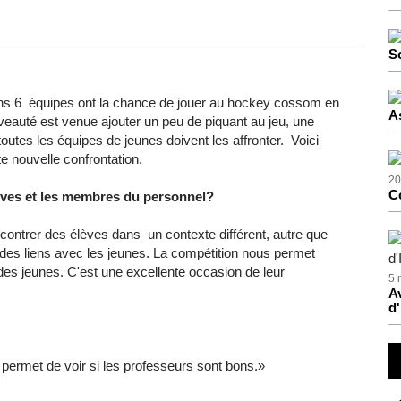
S
ns
6
équipes
ont
la chance de
jouer
au hockey
cossom
en
A
veauté
est
venue
ajouter
un
peu
de piquant au
jeu
,
une
toutes
les
équipes
de
jeunes
doivent
les
affronter
.
Voici
te
nouvelle confrontation.
20
C
èves
et les
membres
du personnel?
contrer
des
élèves
dans
un
contexte
différent
,
autre
que
des liens
avec
les
jeunes
. La
compétition
nous
permet
des
jeunes
.
C'est
une
excellente
occasion de
leur
5 
Av
d'
permet
de
voir
si
les
professeurs
sont
bons
.»