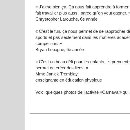
«
J'aime
bien
ça
.
Ça
nous
fait
apprendre
à
former
fait
travailler
plus
aussi
,
parce
qu'on
veut
gagner
. 
Chrystopher
Larouche
,
6e
année
«
C'est
le fun,
ça
nous
permet
de se
rapprocher
d
sports et pas
seulement
dans
les
matières
acadé
compétition
. »
Bryan
Lepagne
,
6e
année
«
C'est
un beau
défi
pour les
enfants
,
ils
prennent
permet
de
créer
des liens. »
Mme
Janick
Tremblay
,
enseignante
en
éducation
physique
Voici
quelques
photos de
l'activité
«
Carnaval
» qui