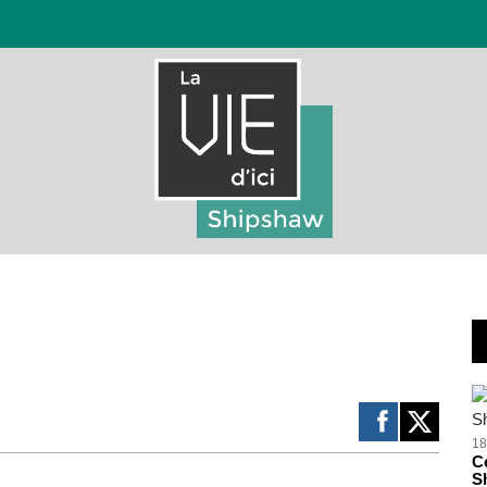
18
Ce
S