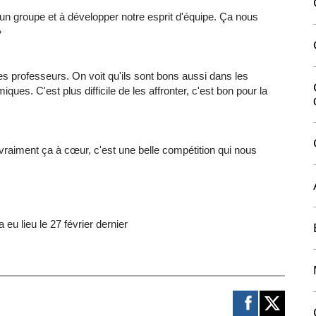
 un
groupe
et
à
développer
notre
esprit
d'équipe
.
Ça
nous
»
es
professeurs
. On
voit
qu'ils
sont
bons
aussi
dans
les
miques
.
C'est
plus
difficile
de les
affronter
,
c'est
bon pour la
vraiment
ça
à
cœur
,
c'est
une
belle
compétition
qui
nous
 a
eu
lieu le 27
février
dernier