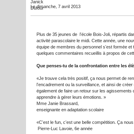
Le dimanche, 7 avril 2013
Plus de 35
jeunes
de
l'école
Bois-Joli
,
répartis
da
activité
parascolaire
le midi.
Cette
année
,
une
nou
équipe
de
membres
du personnel
s'est
formée
et
quelques
commentaires
recueillis
à
propos
de
cet
Que
penses-tu
de la confrontation
entre
les
él
«Je
trouve
cela
très
positif
,
ça
nous
permet
de
ren
l'encadrement
ou
la surveillance, et
ainsi
de
créer
également
de faire un
retour
sur
les
agissements
apprendre
à
gérer
leurs
émotions
. »
Mme Janie
Brassard
,
enseignante
en adaptation
scolaire
«
C'est
le fun,
c'est
une
belle
compétition
.
Ça
nous
Pierre-Luc
Lavoie
,
6e
année