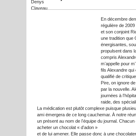
En décembre derni
régulière de 2009 
et son conjoint R
une tradition que 
énergisantes, sous
propulsent dans la
compris Alexandre
m'appelle pour m'
fils Alexandre qui
qualifié de criti
Pire, on ignore de 
par la nouvelle. 
journées à l'hôpi
raide, des spécial
La médication est plutôt complexe puisque plusieurs
ami émergera de ce long cauchemar. À notre réunio
un présent au nom de l'équipe du journal. Chacun
acheter un chocolat « d'adon »
et de lui amener. Elle passe donc à une chocolater