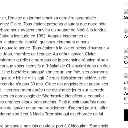
S
er, l'équipe du journal tenait sa dernière assemblée
chez Claire. Tous étaient présents d'autant que notre hôte
ichard nous avaient conviés au souper de Noël à la fondue,
Claire a instituée en 1992. Agapes inspirantes et
A
 le signe de l'amitié, qui nous cimentent et nous
 nouvelle année. Tous étaient à la joie et pleins d'humour, y
 Jean, membre de l'équipe. Au début janvier, Claire
20
informer qu'elle ne sera pas de la prochaine réunion ni son
C
 est aux soins intensifs à l'hôpital de Chicoutimi dans un état
que. Une bactérie a attaqué son cœur, son foie, ses poumons.
quelle « bibitte » il s'agit. Je suis littéralement sidéré, scié
Alexandre n'a pas 30 ans. Claire est angoissée et passe ses
5 
tal. Heureusement après une dizaine de jours sur la corde
Av
istes en cardiologie de Sherbrooke identifient le coupable.
d'
 organes vitaux sont atteints. Petit à petit toutefois notre
n de janvier on se met rapidement d'accord pour lui offrir
 donne son écot à Nadia Tremblay qui est chargée de lui
ie artisanale non loin du vieux port à Chicoutimi. Son choix