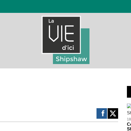
18
Ce
S